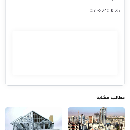
051-32400525
مطالب مشابه