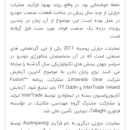
نقطه خوشحالی بود. در واقع، روند بهبود فرآیند عملیات
حرارتی از چند سال پیش در ساخت قطعات صنعت خودرو
در عمل بوده است. این موضوع از آن زمان در چندین
رویداد درجه یک صنعت فولاد مورد بحث قرار گرفته
است.
عملیات حرارتی روسیه 2011 یکی از این گردهمایی های
صنعتی است که در آن متخصصان متالورژی خودرو در
سراسر جهان بینش های تکنولوژیکی سال گذشته را مبادله
می کنند. برای پایان دادن به موضوع آخرین آزمایش
شرکت Limavady Gear، مشارکت برنامه “Fusion”
InterTrade Ireland و ITT Dublin باید تبلیغ شود. آزمایش
کاربوریزاسیون بسته در لیماوادی توسط InterTrade ایرلند
و مشارکت مشترک گروه مهندسی مکانیک در مؤسسه
فناوری Tallaght، دوبلین تأمین مالی شد.
عملیات حرارتی دیگری به نام فرآیند Austmpering توسط