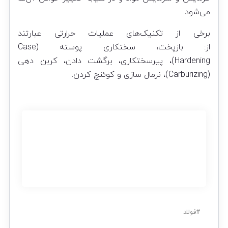
می‌شود.
برخی از تکنیک‌های عملیات حرارتی عبارتند
از: بازپخت، سختکاری پوسته (Case
Hardening)، پیرسختکاری، برگشت دادن، کربن دهی
(Carburizing)، نرمال سازی و کوئنچ کردن.
#
فولاد