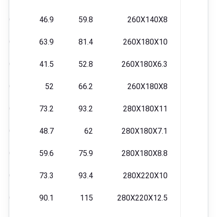
220
46.9
59.8
260X140X8
510
63.9
81.4
260X180X10
070
41.5
52.8
260X180X6.3
240
52
66.2
260X180X8
720
73.2
93.2
280X180X11
730
48.7
62
280X180X7.1
100
59.6
75.9
280X180X8.8
460
73.3
93.4
280X220X10
540
90.1
115
280X220X12.5