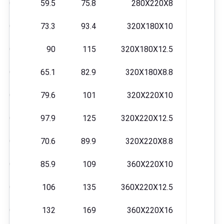
650
59.5
75.8
280X220X8
510
73.3
93.4
320X180X10
990
90
115
320X180X12.5
230
65.1
82.9
320X180X8.8
430
79.6
101
320X220X10
360
97.9
125
320X220X12.5
930
70.6
89.9
320X220X8.8
210
85.9
109
360X220X10
170
106
135
360X220X12.5
190
132
169
360X220X16