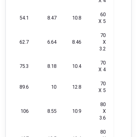
X 4
60
54.1
8.47
10.8
X 5
70
62.7
6.64
8.46
X
3.2
70
75.3
8.18
10.4
X 4
70
89.6
10
12.8
X 5
80
106
8.55
10.9
X
3.6
80