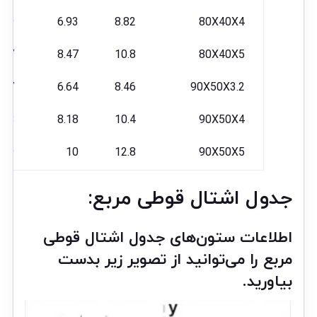
69
6.93
8.82
80X40X4
1.7
8.47
10.8
80X40X5
9.7
6.64
8.46
90X50X3.2
108
8.18
10.4
90X50X4
129
10
12.8
90X50X5
جدول اشتال قوطی مربع:
اطلاعات ستون‌های جدول اشتال قوطی
مربع را می‌توانید از تصویر زیر بدست
بیاورید.