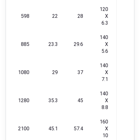
120
598
22
28
X
6.3
140
885
23.3
29.6
X
5.6
140
1080
29
37
X
7.1
140
1280
35.3
45
X
8.8
160
2100
45.1
57.4
X
10