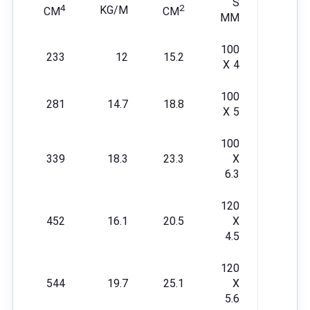
S
4
2
KG/M
CM
CM
MM
100
233
12
15.2
X 4
100
281
14.7
18.8
X 5
100
339
18.3
23.3
X
6.3
120
452
16.1
20.5
X
4.5
120
544
19.7
25.1
X
5.6