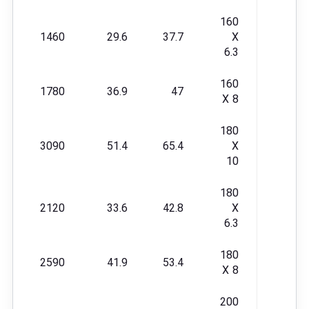
160
1460
29.6
37.7
X
6.3
160
1780
36.9
47
X 8
180
3090
51.4
65.4
X
10
180
2120
33.6
42.8
X
6.3
180
2590
41.9
53.4
X 8
200