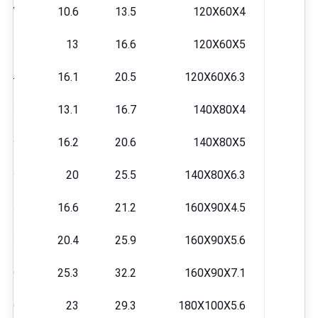
247
10.6
13.5
120X60X4
296
13
16.6
120X60X5
354
16.1
20.5
120X60X6.3
438
13.1
16.7
140X80X4
529
16.2
20.6
140X80X5
639
20
25.5
140X80X6.3
715
16.6
21.2
160X90X4.5
858
20.4
25.9
160X90X5.6
030
25.3
32.2
160X90X7.1
240
23
29.3
180X100X5.6