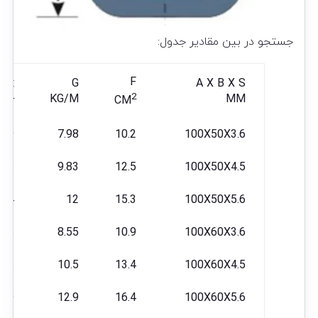
جستجو در بین مقادیر جدول:
J
F
G
A X B X S
X
2
4
KG/M
MM
CM
CM
129
7.98
10.2
100X50X3.6
155
9.83
12.5
100X50X4.5
184
12
15.3
100X50X5.6
146
8.55
10.9
100X60X3.6
176
10.5
13.4
100X60X4.5
209
12.9
16.4
100X60X5.6