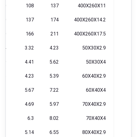
330
108
137
400X260X11
610
137
174
400X260X14.2
440
166
211
400X260X17.5
3.4
3.32
4.23
50X30X2.9
6.9
4.41
5.62
50X30X4
26
4.23
5.39
60X40X2.9
3.3
5.67
7.22
60X40X4
8.1
4.69
5.97
70X40X2.9
9.2
6.3
8.02
70X40X4
3.1
5.14
6.55
80X40X2.9