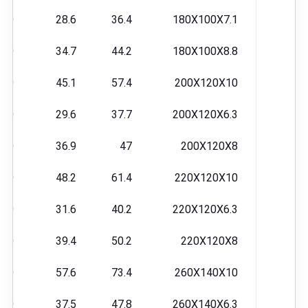
500
28.6
36.4
180X100X7.1
760
34.7
44.2
180X100X8.8
890
45.1
57.4
200X120X10
010
29.6
37.7
200X120X6.3
440
36.9
47
200X120X8
680
48.2
61.4
220X120X10
540
31.6
40.2
220X120X6.3
100
39.4
50.2
220X120X8
260
57.6
73.4
260X140X10
260
37.5
47.8
260X140X6.3