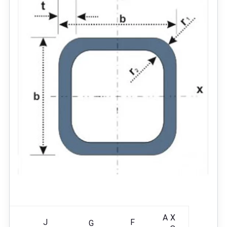
A X
J
F
G