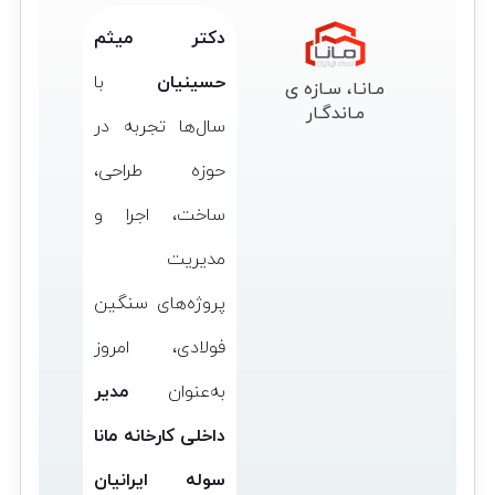
دکتر میثم
حسینیان
با
مـانـا، سـازه ی
مـاندگـار
سال‌ها تجربه در
حوزه طراحی،
ساخت، اجرا و
مدیریت
پروژه‌های سنگین
فولادی، امروز
به‌عنوان
مدیر
داخلی کارخانه مانا
سوله ایرانیان