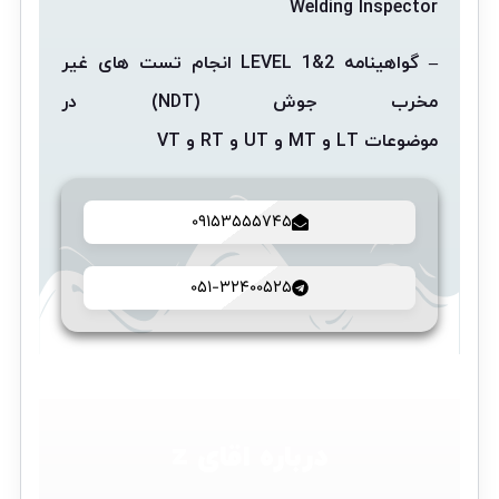
Welding Inspector
– گواهینامه
LEVEL 1&2
انجام تست های غیر
مخرب جوش
(NDT)
در
موضوعات
LT
و
MT
و
UT
و
RT
و
VT
09153555745
051-32400525
درباره اقای z